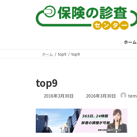
コ
ナ
ン
ビ
テ
ゲ
ン
ー
ツ
シ
へ
ョ
ホーム
ス
ン
キ
に
ホーム
top9
top9
ッ
移
プ
動
top9
最
2016年3月30日
2016年3月30日
tem
終
更
新
日
時
: