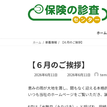
コ
ナ
ン
ビ
テ
ゲ
ン
ー
ツ
シ
へ
ョ
ホーム
ス
ン
キ
に
ホーム
新着情報
【６月のご挨拶】
ッ
移
プ
動
【６月のご挨拶】
最
2026年6月11日
2026年6月11日
tem
終
更
恵みの雨が大地を潤し、間もなく迎える本格
新
日
いつも当社のホームページをご覧いただき、
時
:
6月は「水無月（みなづき）」と呼ばれ、田