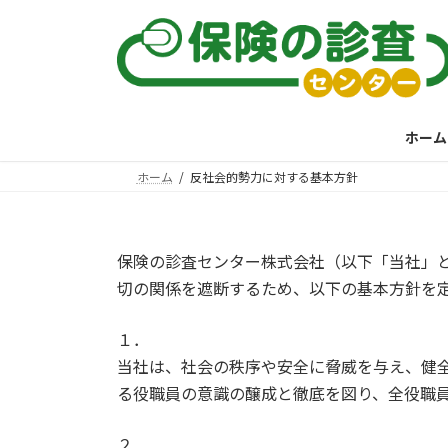
コ
ナ
ン
ビ
テ
ゲ
ン
ー
ツ
シ
へ
ョ
ホーム
ス
ン
キ
に
ホーム
反社会的勢力に対する基本方針
ッ
移
プ
動
保険の診査センター株式会社（以下「当社」
切の関係を遮断するため、以下の基本方針を
１．
当社は、社会の秩序や安全に脅威を与え、健
る役職員の意識の醸成と徹底を図り、全役職
２．